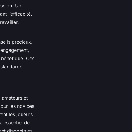
ession. Un
t l’efficacité.
ravailler.
seils précieux.
on engagement,
 bénéfique. Ces
 standards.
s amateurs et
pour les novices
rent les joueurs
t essentiel de
ent disponibles