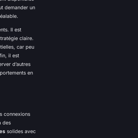
eut demander un
éalable.
ts. Il est
ratégie claire.
ielles, car peu
n, il est
rver d’autres
mportements en
es connexions
à des
les
solides avec