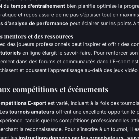
i du temps d’entraînement
bien planifié optimise la progr
pratique et repos assure de ne pas s’épuiser tout en maximisan
ls d’analyse de performance
peut éclairer sur les points à t
s mentors et des ressources
c des joueurs professionnels peut inspirer et offrir des con
s
tutoriels
en ligne élargit le savoir-faire. Pour renforcer s
ivement dans des forums et communautés dand l’E-sport est
chissent et poussent l’apprentissage au-delà des jeux vidéo
 aux compétitions et événements
mpétitions E-sport
est varié, incluant à la fois des tournoi
Les tournois amateurs
offrent une excellente opportunité 
expérience, tandis que les compétitions professionnelles atti
rchant la reconnaissance. Pour s’inscrire à un tournoi, il es
ment les
instructions données par les organisateurs
, souv