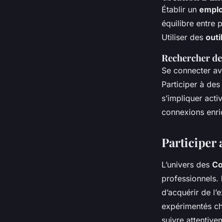
Établir un
emplo
équilibre entre 
Utiliser des
outi
Rechercher de
Se connecter ave
Participer à de
s’impliquer act
connexions enri
Participer
L’univers des
Co
professionnels.
d’acquérir de l’
expérimentés che
suivre attentive