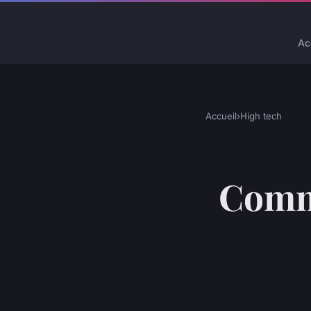
Ac
Accueil
›
High tech
Comme