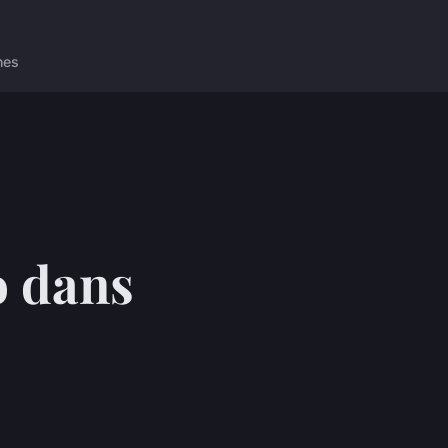
nes
o dans