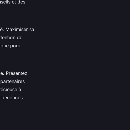
seils et des
té. Maximiser sa
ttention de
nique pour
le. Présentez
partenaires
récieuse à
 bénéfices