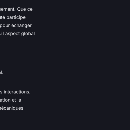
agement. Que ce
té participe
e pour échanger
i l’aspect global
l.
 interactions.
tion et la
 mécaniques