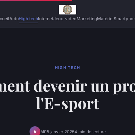
cueil
Actu
High tech
Internet
Jeux-video
Marketing
Matériel
Smartpho
HIGH TECH
nt devenir un pr
l'E-sport
Ali
15 janvier 2025
4 min de lecture
A