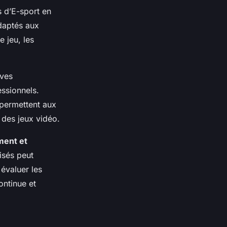
s d’E-sport en
daptés aux
e jeu, les
ives
essionnels.
 permettent aux
 des jeux vidéo.
ment et
lisés peut
 évaluer les
ontinue et