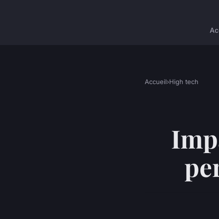
Ac
Accueil
›
High tech
Impa
pe