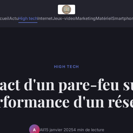
cueil
Actu
High tech
Internet
Jeux-video
Marketing
Matériel
Smartpho
HIGH TECH
ct d'un pare-feu s
rformance d'un rés
Ali
15 janvier 2025
4 min de lecture
A