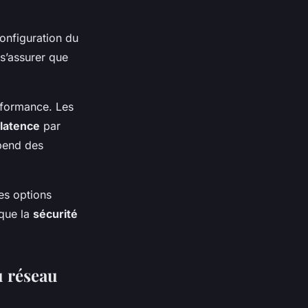
onfiguration du
e s’assurer que
rformance. Les
latence
par
épend des
les options
 que la
sécurité
u réseau