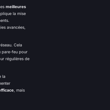
ines
meilleures
mplique la mise
ments.
gies avancées,
réseau. Cela
u pare-feu pour
ur régulières de
e la
enter
efficace
, mais