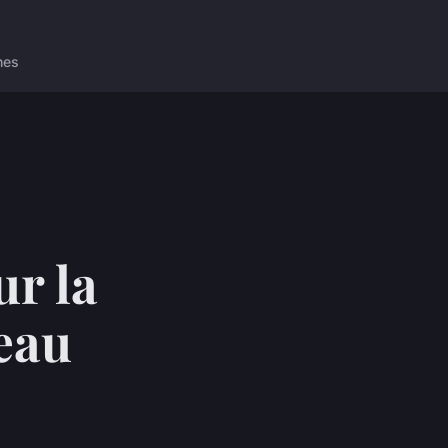
nes
ur la
eau