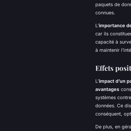
paquets de donn
connues.
L’
importance de
car ils constitu
capacité à surve
à maintenir l’int
Effets posi
L’
impact d’un p
avantages
cons
systèmes contre
données. Ce dispo
conséquent, opti
De plus, en géra