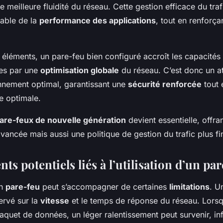
e meilleure fluidité du réseau. Cette gestion efficace du tr
table de la
performance des applications
, tout en renforça
 éléments, un pare-feu bien configuré accroît les capacités
les par une
optimisation globale
du réseau. C’est donc un a
nnement optimal, garantissant une
sécurité renforcée
tout 
e optimale.
are-feux de nouvelle génération
devient essentielle, offr
vancée mais aussi une politique de gestion du trafic plus fi
ts potentiels liés à l’utilisation d’un pa
un
pare-feu
peut s’accompagner de certaines
limitations
. U
ervé sur la
vitesse
et le temps de réponse du réseau. Lorsq
quet de données, un léger ralentissement peut survenir, inf