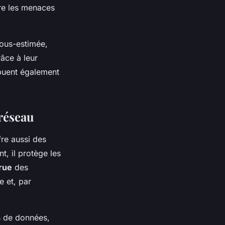
tre les menaces
sous-estimée,
râce à leur
buent également
 réseau
fre aussi des
t, il protège les
rue
des
e et, par
s de données,