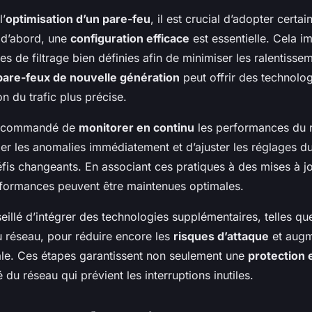
l’
optimisation d’un pare-feu
, il est crucial d’adopter certa
 d’abord, une
configuration efficace
est essentielle. Cela i
es de filtrage bien définies afin de minimiser les ralentisse
 pare-feux de nouvelle génération
peut offrir des technolo
on du trafic plus précise.
 recommandé de
monitorer en continu
les performances du 
ier les anomalies immédiatement et d’ajuster les réglages d
fis changeants. En associant ces pratiques à des mises à jo
erformances peuvent être maintenues optimales.
nseillé d’intégrer des technologies supplémentaires, telles qu
 réseau, pour réduire encore les
risques d’attaque
et augm
bale. Ces étapes garantissent non seulement une
protection 
é du réseau qui prévient les interruptions inutiles.