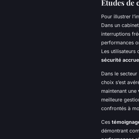
Études de 
Pour illustrer l’
Dans un cabinet 
interruptions fr
performances on
Les utilisateurs
sécurité accru
Dans le secteur 
choix s’est avér
maintenant une
meilleure gestio
confrontés à m
Ces
témoignag
démontrant comm