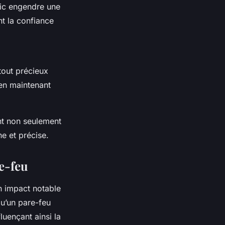
afic engendre une
nt la confiance
tout précieux
en maintenant
ant non seulement
ne et précise.
re-feu
n impact notable
u’un pare-feu
luençant ainsi la