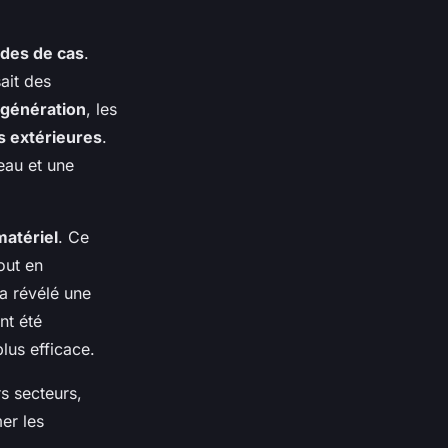
des de cas
.
ait des
 génération
, les
 extérieures
.
seau et une
matériel
. Ce
out en
a révélé une
ont été
plus efficace.
s secteurs,
er les