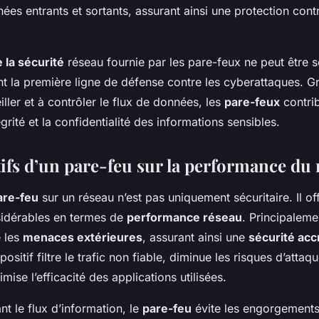
ées entrants et sortants, assurant ainsi une protection con
 la sécurité
réseau fournie par les pare-feux ne peut être 
ent la première ligne de défense contre les cyberattaques. G
iller et à contrôler le flux de données, les
pare-feux
contri
égrité et la confidentialité des informations sensibles.
tifs d’un pare-feu sur la performance du
are-feu
sur un réseau n’est pas uniquement sécuritaire. Il of
idérables en termes de
performance réseau
. Principalemen
 les
menaces extérieures
, assurant ainsi une
sécurité acc
sitif filtre le trafic non fiable, diminue les risques d’attaqu
mise l’efficacité des applications utilisées.
nt le flux d’information, le
pare-feu
évite les engorgement