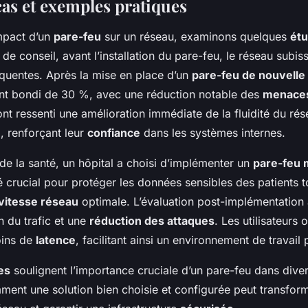
cas et exemples pratiques
impact d’un
pare-feu
sur un réseau, examinons quelques
étu
de conseil, avant l’installation du pare-feu, le réseau subiss
équentes. Après la mise en place d’un
pare-feu de nouvelle
t bondi de 30 %, avec une réduction notable des
menaces
 ont ressenti une amélioration immédiate de la fluidité du ré
e
, renforçant leur
confiance
dans les systèmes internes.
de la santé, un hôpital a choisi d’implémenter un
pare-feu 
é crucial pour protéger les données sensibles des patients t
vitesse réseau
optimale. L’évaluation post-implémentation 
n du trafic et une
réduction des attaques
. Les utilisateurs 
oins de
latence
, facilitant ainsi un environnement de travail 
es
soulignent l’importance cruciale d’un pare-feu dans diver
ent une solution bien choisie et configurée peut transform