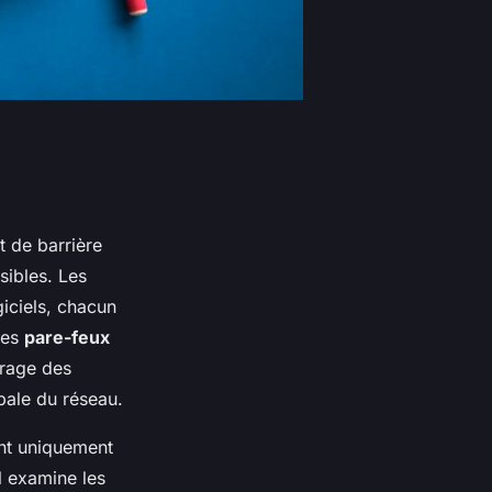
t de barrière
sibles. Les
giciels, chacun
les
pare-feux
trage des
ale du réseau.
tant uniquement
l examine les