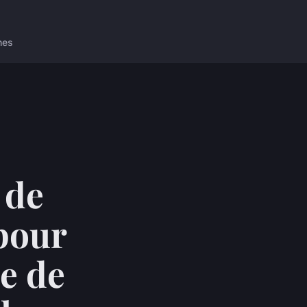
nes
 de
pour
se de