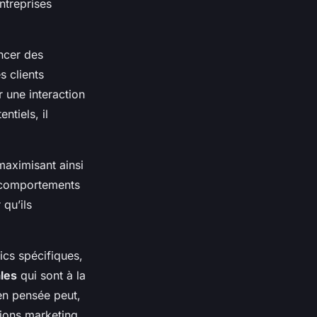
ntreprises
ncer des
 clients
 une interaction
ntiels, il
maximisant ainsi
t comportements
 qu’ils
ics spécifiques,
ales
qui sont à la
ien pensée peut,
ions marketing.