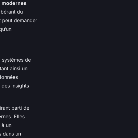
s modernes
ibérant du
nt peut demander
qu’un
s systèmes de
tant ainsi un
 données
 des insights
rant parti de
rnes. Elles
 à un
s dans un