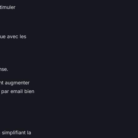
timuler
nue avec les
nse.
ent augmenter
g par email bien
simplifiant la