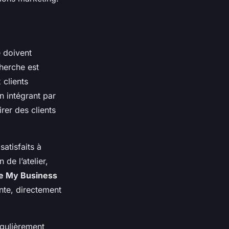
e doivent
herche est
 clients
En intégrant par
rer des clients
satisfaits à
de l’atelier,
e My Business
ente, directement
égulièrement