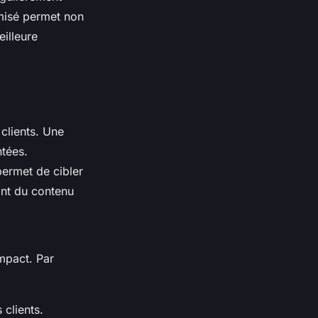
imisé permet non
eilleure
clients. Une
tées.
 permet de cibler
nt du contenu
mpact. Par
clients.