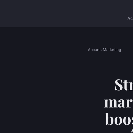
Ac
Accueil
›
Marketing
St
mar
boos