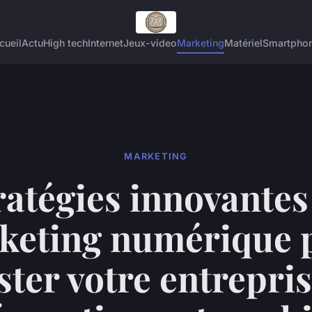
cueil
Actu
High tech
Internet
Jeux-video
Marketing
Matériel
Smartpho
MARKETING
ratégies innovantes
keting numérique 
ter votre entrepri