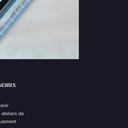
seaux
enir
 ateliers de
eulement