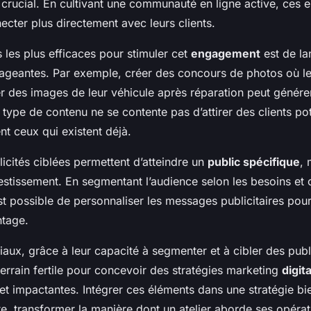
 crucial. En cultivant une communauté en ligne active, ces e
cter plus directement avec leurs clients.
 les plus efficaces pour stimuler cet
engagement
est de la
eantes. Par exemple, créer des concours de photos où les
r des images de leur véhicule après réparation peut générer
 type de contenu ne se contente pas d’attirer des clients pote
nt ceux qui existent déjà.
licités ciblées permettent d’atteindre un
public spécifique
, 
nvestissement. En segmentant l’audience selon les besoins e
est possible de personnaliser les messages publicitaires pour
ntage.
aux, grâce à leur capacité à segmenter et à cibler des publ
 terrain fertile pour concevoir des stratégies marketing
digit
 et impactantes. Intégrer ces éléments dans une stratégie b
e, transformer la manière dont un atelier aborde ses opérat